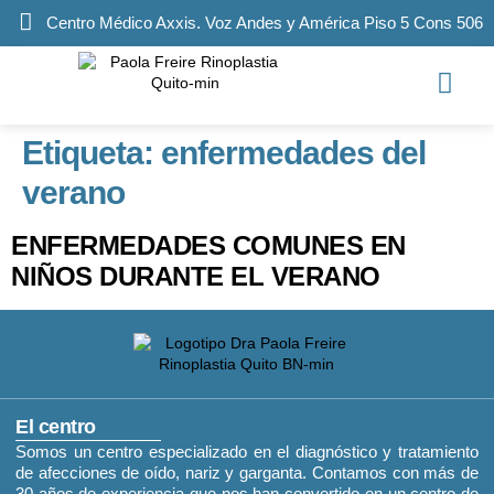
Centro Médico Axxis. Voz Andes y América Piso 5 Cons 506
Etiqueta:
enfermedades del
verano
ENFERMEDADES COMUNES EN
NIÑOS DURANTE EL VERANO
El centro
Somos un centro especializado en el diagnóstico y tratamiento
de afecciones de oído, nariz y garganta. Contamos con más de
30 años de experiencia que nos han convertido en un centro de