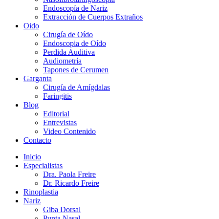
Endoscopía de Nariz
Extracción de Cuerpos Extraños
Oido
Cirugía de Oído
Endoscopia de Oído
Perdida Auditiva
Audiometría
Tapones de Cerumen
Garganta
Cirugía de Amígdalas
Faringitis
Blog
Editorial
Entrevistas
Video Contenido
Contacto
Inicio
Especialistas
Dra. Paola Freire
Dr. Ricardo Freire
Rinoplastia
Nariz
Giba Dorsal
Punta Nasal