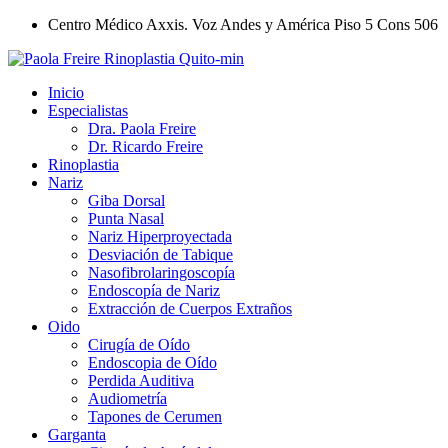
Ir
Centro Médico Axxis. Voz Andes y América Piso 5 Cons 506
al
contenido
Inicio
Especialistas
Dra. Paola Freire
Dr. Ricardo Freire
Rinoplastia
Nariz
Giba Dorsal
Punta Nasal
Nariz Hiperproyectada
Desviación de Tabique
Nasofibrolaringoscopía
Endoscopía de Nariz
Extracción de Cuerpos Extraños
Oido
Cirugía de Oído
Endoscopia de Oído
Perdida Auditiva
Audiometría
Tapones de Cerumen
Garganta