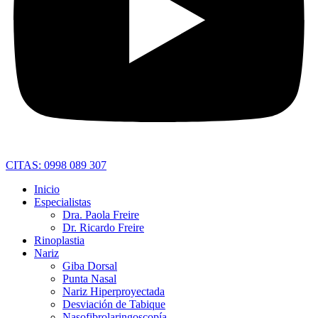
CITAS: 0998 089 307
Inicio
Especialistas
Dra. Paola Freire
Dr. Ricardo Freire
Rinoplastia
Nariz
Giba Dorsal
Punta Nasal
Nariz Hiperproyectada
Desviación de Tabique
Nasofibrolaringoscopía