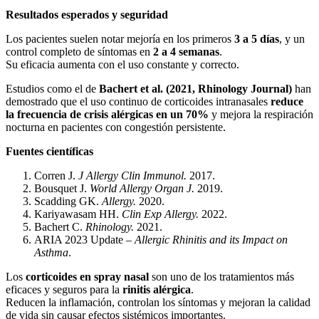
Resultados esperados y seguridad
Los pacientes suelen notar mejoría en los primeros
3 a 5 días
, y un
control completo de síntomas en
2 a 4 semanas
.
Su eficacia aumenta con el uso constante y correcto.
Estudios como el de
Bachert et al. (2021, Rhinology Journal)
han
demostrado que el uso continuo de corticoides intranasales
reduce
la frecuencia de crisis alérgicas en un 70%
y mejora la respiración
nocturna en pacientes con congestión persistente.
Fuentes científicas
Corren J.
J Allergy Clin Immunol.
2017.
Bousquet J.
World Allergy Organ J.
2019.
Scadding GK.
Allergy.
2020.
Kariyawasam HH.
Clin Exp Allergy.
2022.
Bachert C.
Rhinology.
2021.
ARIA 2023 Update –
Allergic Rhinitis and its Impact on
Asthma
.
Los
corticoides en spray nasal
son uno de los tratamientos más
eficaces y seguros para la
rinitis alérgica
.
Reducen la inflamación, controlan los síntomas y mejoran la calidad
de vida sin causar efectos sistémicos importantes.