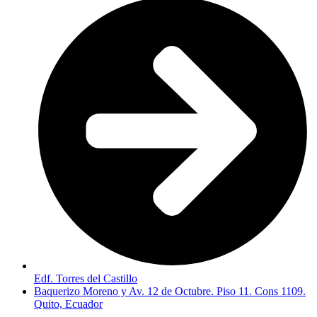
Edf. Torres del Castillo
Baquerizo Moreno y Av. 12 de Octubre. Piso 11. Cons 1109.
Quito, Ecuador