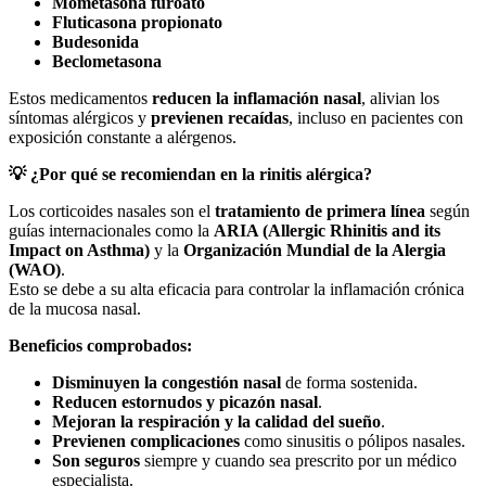
Mometasona furoato
Fluticasona propionato
Budesonida
Beclometasona
Estos medicamentos
reducen la inflamación nasal
, alivian los
síntomas alérgicos y
previenen recaídas
, incluso en pacientes con
exposición constante a alérgenos.
💡 ¿Por qué se recomiendan en la rinitis alérgica?
Los corticoides nasales son el
tratamiento de primera línea
según
guías internacionales como la
ARIA (Allergic Rhinitis and its
Impact on Asthma)
y la
Organización Mundial de la Alergia
(WAO)
.
Esto se debe a su alta eficacia para controlar la inflamación crónica
de la mucosa nasal.
Beneficios comprobados:
Disminuyen la congestión nasal
de forma sostenida.
Reducen estornudos y picazón nasal
.
Mejoran la respiración y la calidad del sueño
.
Previenen complicaciones
como sinusitis o pólipos nasales.
Son seguros
siempre y cuando sea prescrito por un médico
especialista.