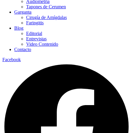
Audiometría
Tapones de Cerumen
Garganta
Cirugía de Amígdalas
Faringitis
Blog
Editorial
Entrevistas
Video Contenido
Contacto
Facebook