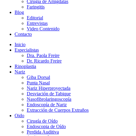
Cirugía de Amígdalas
Faringitis
Blog
Editorial
Entrevistas
Video Contenido
Contacto
Inicio
Especialistas
Dra. Paola Freire
Dr. Ricardo Freire
Rinoplastia
Nariz
Giba Dorsal
Punta Nasal
Nariz Hiperproyectada
Desviación de Tabique
Nasofibrolaringoscopía
Endoscopía de Nariz
Extracción de Cuerpos Extraños
Oido
Cirugía de Oído
Endoscopia de Oído
Perdida Auditiva