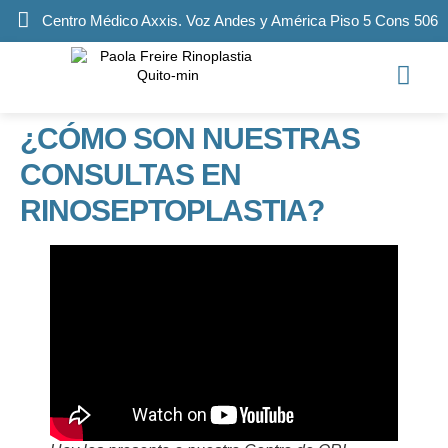
Centro Médico Axxis. Voz Andes y América Piso 5 Cons 506
¿CÓMO SON NUESTRAS
CONSULTAS EN
RINOSEPTOPLASTIA?