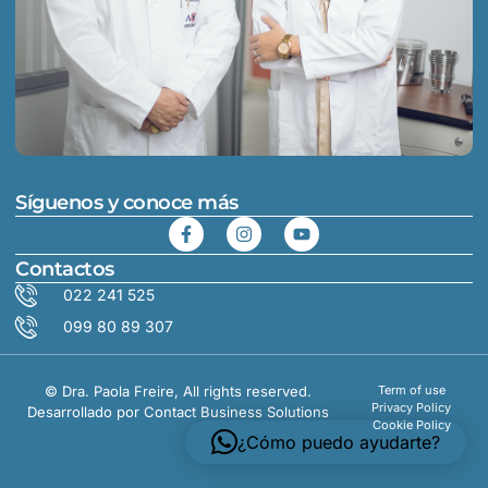
Síguenos y conoce más
Contactos
022 241 525
099 80 89 307
©
Dra. Paola Freire, All rights reserved.
Term of use
Privacy Policy
Desarrollado por
Contact Business Solutions
Cookie Policy
¿Cómo puedo ayudarte?
document.getElementById("y").textContent=new
Date().getFullYear();